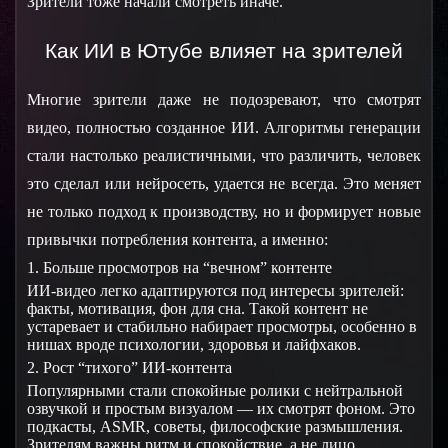
Зрители тоже начали смотреть иначе.
Как ИИ в Ютубе влияет на зрителей
Многие зрители даже не подозревают, что смотрят 
видео, полностью созданное ИИ. Алгоритмы генерации 
стали настолько реалистичными, что различить, человек 
это сделал или нейросеть, удается не всегда. Это меняет 
не только подход к производству, но и формирует новые 
привычки потребления контента, а именно:
1. Больше просмотров на “вечном” контенте
ИИ-видео легко адаптируются под интересы зрителей: 
факты, мотивация, фон для сна. Такой контент не 
устаревает и стабильно набирает просмотры, особенно в 
нишах вроде психологии, здоровья и лайфхаков.
2. Рост “тихого” ИИ-контента
Популярными стали спокойные ролики с нейтральной 
озвучкой и простым визуалом — их смотрят фоном. Это 
подкасты, ASMR, советы, философские размышления. 
Зрителям важны ритм и спокойствие, а не лицо 